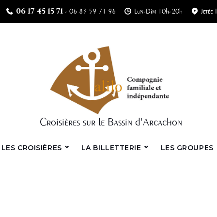
06 17 45 15 71
-
06 83 59 71 96
Lun-Dim 10h-20h
Jetée 
Croisières sur le Bassin d'Arcachon
LES CROISIÈRES
LA BILLETTERIE
LES GROUPES