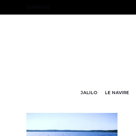
Skip
[gtranslate]
to
content
JALILO
LE NAVIRE