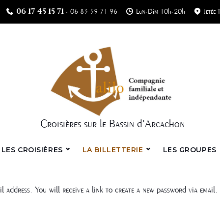
06 17 45 15 71
-
06 83 59 71 96
Lun-Dim 10h-20h
Jetée 
Croisières sur le Bassin d'Arcachon
LES CROISIÈRES
LA BILLETTERIE
LES GROUPES
 address. You will receive a link to create a new password via email.