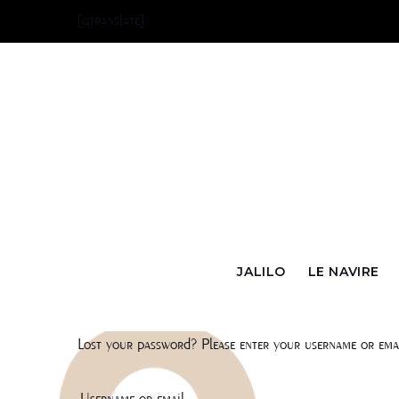
Skip
[gtranslate]
to
content
JALILO
LE NAVIRE
MON
Lost your password? Please enter your username or email
Username or email