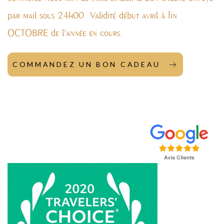
par mail sous 24h00. Validité début avril à fin
OCTOBRE de l'année en cours.
COMMANDEZ UN BON CADEAU