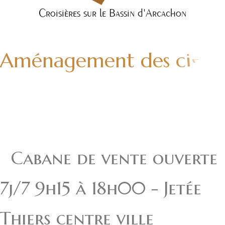
Croisières sur le Bassin d'Arcachon
A
m
é
n
a
g
e
m
e
n
t
d
e
s
c
i
r
c
u
i
t
s
d
e
p
a
r
t
l
e
c
o
n
t
e
x
t
e
Cabane
de
vente
ouverte
7j/7
9h15
à
18h00
-
Jetée
Thiers
centre
ville