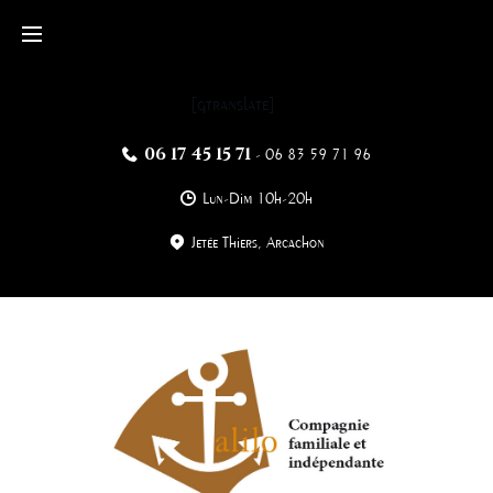
[gtranslate]
06 17 45 15 71
-
06 83 59 71 96
Lun-Dim 10h-20h
Jetée Thiers, Arcachon