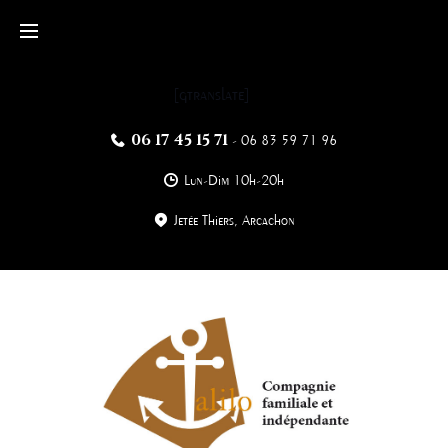
Skip
to
content
[gtranslate]
06 17 45 15 71
-
06 83 59 71 96
Lun-Dim 10h-20h
Jetée Thiers, Arcachon