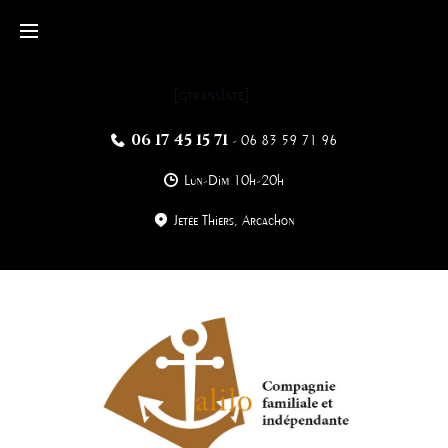
Skip
to
content
[gtranslate]
06 17 45 15 71
-
06 83 59 71 96
Lun-Dim 10h-20h
Jetée Thiers, Arcachon