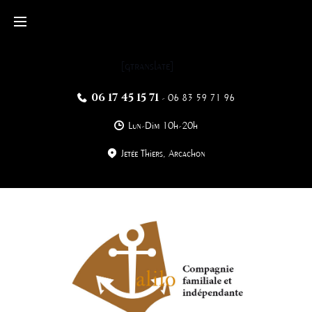
Skip
to
content
[gtranslate]
06 17 45 15 71
-
06 83 59 71 96
Lun-Dim 10h-20h
Jetée Thiers, Arcachon