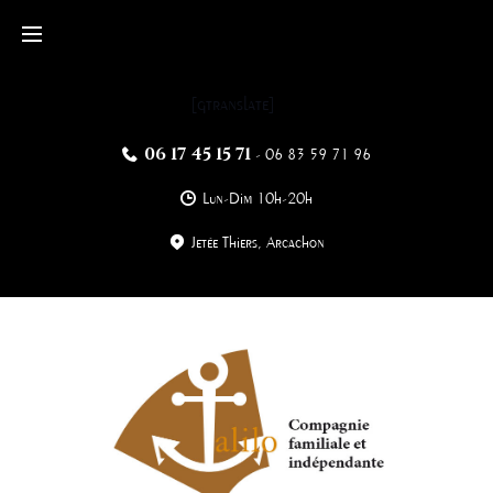
Skip
to
content
[gtranslate]
06 17 45 15 71
-
06 83 59 71 96
Lun-Dim 10h-20h
Jetée Thiers, Arcachon