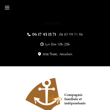
Skip
to
content
[gtranslate]
06 17 45 15 71
-
06 83 59 71 96
Lun-Dim 10h-20h
Jetée Thiers, Arcachon