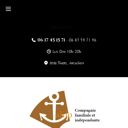
Skip
to
content
[gtranslate]
06 17 45 15 71
-
06 83 59 71 96
Lun-Dim 10h-20h
Jetée Thiers, Arcachon